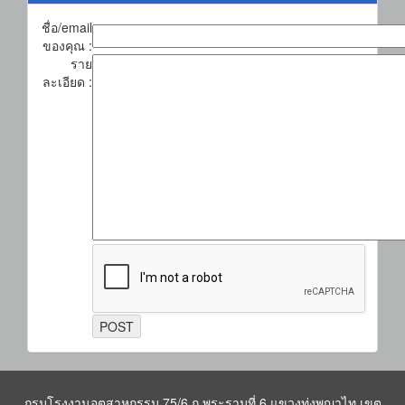
ชื่อ/email
ของคุณ :
ราย
ละเอียด :
กรมโรงงานอุตสาหกรรม 75/6 ถ.พระรามที่ 6 แขวงทุ่งพญาไท เขต