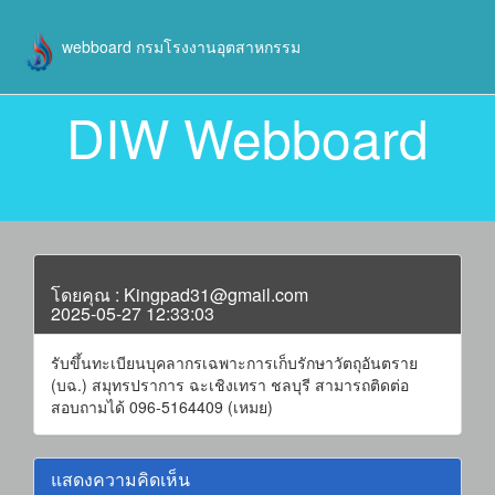
webboard กรมโรงงานอุตสาหกรรม
DIW Webboard
โดยคุณ : Kingpad31@gmail.com
2025-05-27 12:33:03
รับขึ้นทะเบียนบุคลากรเฉพาะการเก็บรักษาวัตถุอันตราย
(บฉ.) สมุทรปราการ ฉะเชิงเทรา ชลบุรี สามารถติดต่อ
สอบถามได้ 096-5164409 (เหมย)
แสดงความคิดเห็น