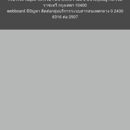
ราชเทวี กรุงเทพฯ 10400
webboard มีปัญหา ติดต่อกลุ่มบริการระบบสารสนเทศกลาง 0 2430
6316 ต่อ 2507